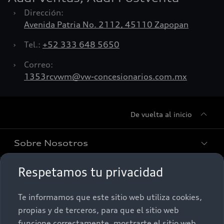
›
Dirección:
Avenida Patria No. 2112, 45110 Zapopan
›
Tel.:
+52 333 648 5650
›
Correo:
1353rcvwm@vw-concesionarios.com.mx
De vuelta al inicio
Sobre Nosotros
Respetamos tu privacidad
Promociones
Conócenos
Te informamos que este sitio web utiliza cookies,
Postventa
Nuestras Promociones
propias y de terceros, para que el sitio web
funcione correctamente, mostrarte el sitio web