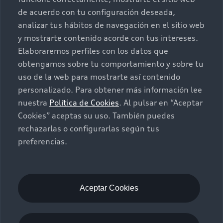
Autos Nuevos
Audi Aftersales
de acuerdo con tu configuración deseada,
analizar tus hábitos de navegación en el sitio web
Seminuevos
Quiero un Audi nuevo
y mostrarte contenido acorde con tus intereses.
Elaboraremos perfiles con los datos que
Contacto
obtengamos sobre tu comportamiento y sobre tu
Audi Certified :plus
uso de la web para mostrarte así contenido
personalizado. Para obtener más información lee
Contáctanos
nuestra
Política de Cookies
. Al pulsar en “Aceptar
Citas de servicio
Cookies” aceptas su uso. También puedes
rechazarlas o configurarlas según tus
Información de vehículo nuevo
preferencias.
©2025 Audi de México división de Volkswagen de
México S.A. de C.V. Todos los derechos reservados.
Utilizamos cookies para mejorar nuestro sitio
web y tu experiencia en línea. Al continuar
Aceptar Cookies
navegando en este sitio web, aceptas el uso de
cookies.
Términos y Condiciones
Aviso de privacidad