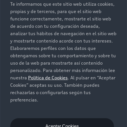
Te informamos que este sitio web utiliza cookies,
Postventa
Nuestras Promociones
propias y de terceros, para que el sitio web
funcione correctamente, mostrarte el sitio web
Autos Nuevos
Audi Aftersales
de acuerdo con tu configuración deseada,
analizar tus hábitos de navegación en el sitio web
Seminuevos
Quiero un Audi nuevo
y mostrarte contenido acorde con tus intereses.
Elaboraremos perfiles con los datos que
Contacto
obtengamos sobre tu comportamiento y sobre tu
Audi Certified :plus
uso de la web para mostrarte así contenido
personalizado. Para obtener más información lee
Contáctanos
nuestra
Política de Cookies
. Al pulsar en “Aceptar
Citas de servicio
Cookies” aceptas su uso. También puedes
rechazarlas o configurarlas según tus
Información de vehículo nuevo
preferencias.
©2025 Audi de México división de Volkswagen de
México S.A. de C.V. Todos los derechos reservados.
Utilizamos cookies para mejorar nuestro sitio
web y tu experiencia en línea. Al continuar
Aceptar Cookies