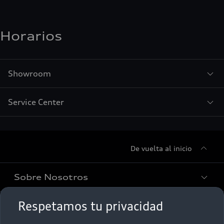
Horarios
Showroom
Service Center
De vuelta al inicio
Sobre Nosotros
Respetamos tu privacidad
Promociones
Conócenos