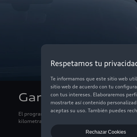
Respetamos tu privacida
Te informamos que este sitio web util
sitio web de acuerdo con tu configur
Garantía Audi
con tus intereses. Elaboraremos perf
mostrarte así contenido personaliza
aceptas su uso. También puedes recha
El programa Audi Plus cuenta con más de diez años
kilometraje + 1 año adicional o 90,000 km (lo pr
Rechazar Cookies