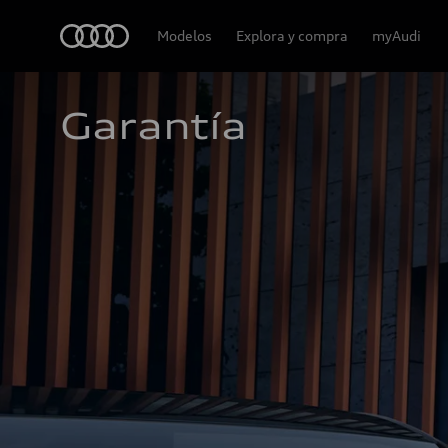
Audi
Modelos
Explora y compra
myAudi
Garantía