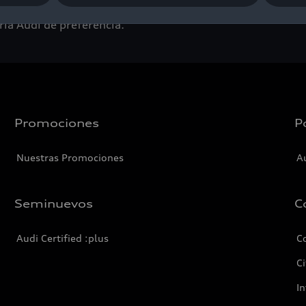
ia Audi de preferencia.
Promociones
P
Nuestras Promociones
A
Seminuevos
C
Audi Certified :plus
C
Ci
I