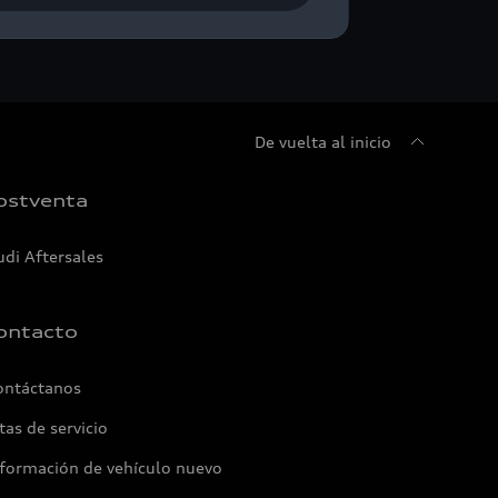
De vuelta al inicio
ostventa
udi Aftersales
ontacto
ontáctanos
tas de servicio
nformación de vehículo nuevo