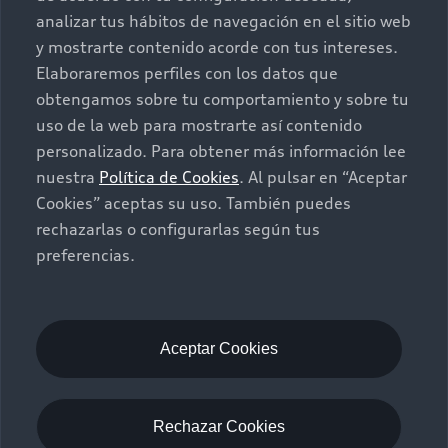
analizar tus hábitos de navegación en el sitio web
Seminuevos
Quiero un Audi nuevo
y mostrarte contenido acorde con tus intereses.
Elaboraremos perfiles con los datos que
Contacto
obtengamos sobre tu comportamiento y sobre tu
Audi Certified :plus
uso de la web para mostrarte así contenido
personalizado. Para obtener más información lee
Contáctanos
nuestra
Política de Cookies
. Al pulsar en “Aceptar
Citas de servicio
Cookies” aceptas su uso. También puedes
rechazarlas o configurarlas según tus
Información de vehículo nuevo
preferencias.
©2025 Audi de México división de Volkswagen de
México S.A. de C.V. Todos los derechos reservados.
Utilizamos cookies para mejorar nuestro sitio
web y tu experiencia en línea. Al continuar
Aceptar Cookies
navegando en este sitio web, aceptas el uso de
cookies.
Términos y Condiciones
Aviso de privacidad
Rechazar Cookies
Audi de México
myAudi