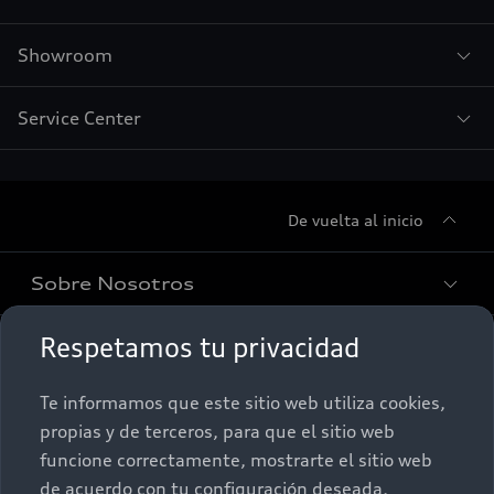
Showroom
Service Center
De vuelta al inicio
Sobre Nosotros
Respetamos tu privacidad
Promociones
Conócenos
Te informamos que este sitio web utiliza cookies,
Postventa
Nuestras Promociones
propias y de terceros, para que el sitio web
funcione correctamente, mostrarte el sitio web
Autos Nuevos
Audi Aftersales
de acuerdo con tu configuración deseada,